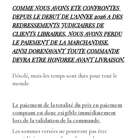
COMME NOUS AVONS ETE CONFRONTES
DEPUIS LE DEBUT DE L’ANNEE 2026 A DES
REDRESSEMENTS JUDICIAIRES DE
CLIENTS LIBRAIRES, NOUS AVONS PERDU
LE PAIEMENT DE LA MARCHANDISE.
AINSI DORENAVANT TOUTE COMMANDE
DEVRA ETRE HONOREE AVANT LIVRAISON.
Désolé, mais les temps sont durs pour tout le
monde.
Le
paiement de la totalité du prix en paiement
comptant est donc exigible immédiatement
lors de la validation de la commande.
Les sommes versées ne pourront pas être