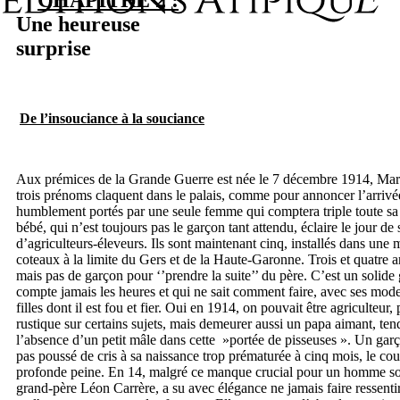
CHAPITRE 2 :
Une heureuse
surprise
D
e l’insouciance à la souciance
Aux prémices de la Grande Guerre est née le 7 décembre 1914, Maria
trois prénoms claquent dans le palais, comme pour annoncer l’arrivée
humblement portés par une seule femme qui comptera triple toute sa v
bébé, qui n’est toujours pas le garçon tant attendu, éclaire le jour de
d’agriculteurs-éleveurs. Ils sont maintenant cinq, installés dans une
coteaux à la limite du Gers et de la Haute-Garonne. Trois et quatre a
mais pas de garçon pour ‘’prendre la suite’’ du père. C’est un solide 
compte jamais les heures et qui ne sait comment faire, avec ses modes
filles dont il est fou et fier. Oui en 1914, on pouvait être agriculteur
rustique sur certains sujets, mais demeurer aussi un papa aimant, tend
l’absence d’un petit mâle dans cette »portée de pisseuses ». Un garço
pas poussé de cris à sa naissance trop prématurée à cinq mois, le co
profonde peine. En 14, malgré ce manque crucial pour un homme so
grand-père Léon Carrère, a su avec élégance ne jamais faire ressentir à