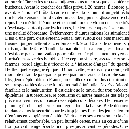
autour de l’âtre et les repas se mijotent dans une rustique cuisinière 
buchettes. Avant le coucher des filles prévu à 20 heures, Éléonore gl
avant, le ‘’moine’’ brûlant, cadre cintré en bois, muni d’un petit réc
qui le retire ensuite afin d’éviter un accident, puis le glisse encore c
repos bien mérité. L’époque et les conditions de vie ou de survie t
d’esclavage surtout pour les femmes, incitent les couples à se coucher
une natalité débordante. Évidemment, d’autres raisons les stimulent à
Dieu d’une part, c’est évident. Mais il faut surtout des bras masculi
l’usine, qui permettront aux enfants de 8, 9 ou 10 ans de ramener si 
maison, afin de faire ‘’bouillir la marmite’’. Par ailleurs, les allocati
n’est donc pas la motivation pour enfanter. De plus, aucun moyen co
l’arrivée massive des bambins. L’exception sinistre, assassine et sou
femmes, reste l’aiguille à tricoter de la ‘’faiseuse d’anges’’ du quarti
Berthe, quelle époque épique ! Durant cette période, il y a donc plét
mortalité infantile galopante, provoquant une vraie catastrophe sani
l’hygiène déplorable en France, tous milieux confondus et partout d
sont responsables de cette lourde mortalité infantile, l’excès d’alcool
familiale et la malnutrition. Il est clair que le travail dur trop précoce
épidémies, la tuberculose, le botulisme ou autres maladies des très 
pièce mal ventilée, ont causé des dégâts considérables. Heureusement
planning familial agira vers une régulation à la baisse. Belle découver
tendance dans la sécurité pour les trop jeunes filles, les jeunes fem
d’enfants en supplément à table. Marinette et ses sœurs ont eu la ch
relativement confortable, un peu humide certes, mais au cœur d’un
l’on pouvait manger à sa faim ou presque, suivant les périodes. C’est