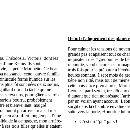
D
ébut d’alignement des planète
Pour calmer les tensions de novem
grands pas et apaisent tout ce cha
, Théodosia, Victoria, dont les
inquisiteur des ‘’grenouilles de bé
 d’une Reine. Ils sont
rebondie, vend encore ses fromag
ie, la petite Marinette. Ce beau
trois fois pour la préparer à l’év
 sa naissance, cette pauvre famille
heures sonnant, à sept mois de gro
 minuscule ferme humide sur les
bébé non ridé, mais tout de même u
ns plus tôt sont nées deux sœurs,
cette naissance prématurée, Marin
gaillard dur à la tâche qui ne
Léon est parti serein, très tôt aux
tes revenus, pour gâter ses trois
d’autant que rien ne présage l’arr
, parfois bourru, probablement
par un voisin ayant accouru, Léon e
re et bienveillant, malgré
surgit dans la chambre envahie de
n aurait pu arriver, mais il n’a
suite vers la porte, Honorine lui in
uple en a souffert longtemps d’une
lide de la campagne, mon arrière-
C’est un ‘’pti’’ gars !
 ses trois filles qu’elles n’étaient