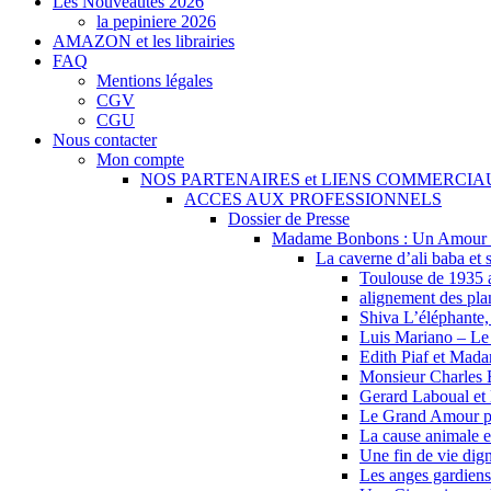
Les Nouveautés 2026
la pepiniere 2026
AMAZON et les librairies
FAQ
Mentions légales
CGV
CGU
Nous contacter
Mon compte
NOS PARTENAIRES et LIENS COMMERCI
ACCES AUX PROFESSIONNELS
Dossier de Presse
Madame Bonbons : Un Amour I
La caverne d’ali baba et s
Toulouse de 1935 
alignement des pl
Shiva L’éléphante
Luis Mariano – Le
Edith Piaf et Mada
Monsieur Charles 
Gerard Laboual et
Le Grand Amour p
La cause animale
Une fin de vie dign
Les anges gardie