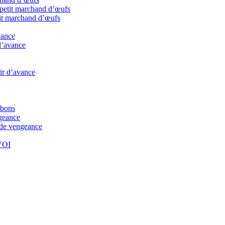
 petit marchand d’œufs
it marchand d’œufs
vance
d’avance
ir d’avance
nbons
ngeance
ide vengeance
VOI