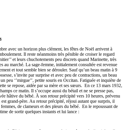
s
bre avec un horizon plus clément, les fêtes de Noël arrivent à
mboulement. Il reste néanmoins très pénible de croiser le regard
nitier’’ et leurs chuchotements peu discrets quand Marinette, très
es au marché. La sage-femme, initialement consultée est revenue
ènement et tout semble bien se dérouler. Sauf qu’un beau matin à 9
ssesse, s’invite par surprise et avec peu de contractions, un beau
n peu ‘’mirgue’’, petite souris en Occitan. Fatiguée et inquiète de
ette se repose, aidée par sa mère et ses sœurs. En ce 13 mars 1932,
 champs ce matin. Il s’occupe aussi du bétail et ne se presse pas,
ivée hâtive du bébé. À son retour précipité vers 10 heures, prévenu
st grand-père. Au retour précipité, réjoui autant que surpris, il
 femmes, de clameurs et des pleurs du bébé. En le repoussant de
time de sortir quelques instants et lui lance :