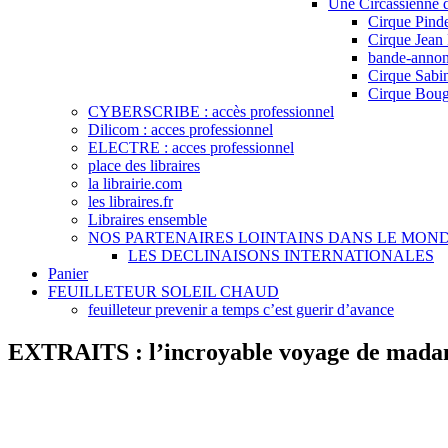
Une Circassienne 
Cirque Pind
Cirque Jean
bande-anno
Cirque Sab
Cirque Boug
CYBERSCRIBE : accès professionnel
Dilicom : acces professionnel
ELECTRE : acces professionnel
place des libraires
la librairie.com
les libraires.fr
Libraires ensemble
NOS PARTENAIRES LOINTAINS DANS LE MON
LES DECLINAISONS INTERNATIONALES
Panier
FEUILLETEUR SOLEIL CHAUD
feuilleteur prevenir a temps c’est guerir d’avance
EXTRAITS : l’incroyable voyage de mad