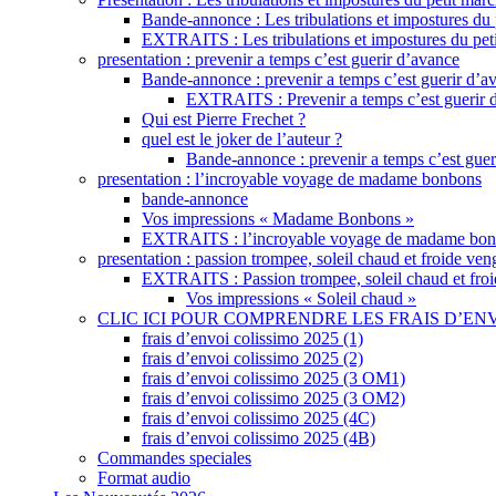
ELECTRE : acces professionnel
frais d’envoi colissimo 2025 (2)
Bande-annonce : Les tribulations et impostures du
place des libraires
frais d’envoi colissimo 2025 (3 OM1)
EXTRAITS : Les tribulations et impostures du pet
la librairie.com
frais d’envoi colissimo 2025 (3 OM2)
presentation : prevenir a temps c’est guerir d’avance
les libraires.fr
frais d’envoi colissimo 2025 (4C)
Bande-annonce : prevenir a temps c’est guerir d’a
Libraires ensemble
frais d’envoi colissimo 2025 (4B)
EXTRAITS : Prevenir a temps c’est guerir 
Commandes speciales
NOS PARTENAIRES LOINTAINS DANS LE MONDE
Qui est Pierre Frechet ?
Format audio
LES DECLINAISONS INTERNATIONALES
quel est le joker de l’auteur ?
Bande-annonce : prevenir a temps c’est guer
presentation : l’incroyable voyage de madame bonbons
bande-annonce
Vos impressions « Madame Bonbons »
EXTRAITS : l’incroyable voyage de madame bo
presentation : passion trompee, soleil chaud et froide ve
EXTRAITS : Passion trompee, soleil chaud et fro
Vos impressions « Soleil chaud »
CLIC ICI POUR COMPRENDRE LES FRAIS D’EN
frais d’envoi colissimo 2025 (1)
frais d’envoi colissimo 2025 (2)
frais d’envoi colissimo 2025 (3 OM1)
frais d’envoi colissimo 2025 (3 OM2)
frais d’envoi colissimo 2025 (4C)
frais d’envoi colissimo 2025 (4B)
Commandes speciales
Format audio