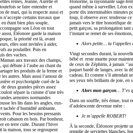
tites reines, Jeanne, Aurélie et
Honorine, la rayonnante sage-femme
outefois se faire entendre et
quand même à surveiller. Léon exul
n de mari, qui la respecte aussi et
porte dix interminables minutes pou
is n’accepte certains travaux que
loup, il observe avec tendresse ce 
t en étant bien plus souple,
jamais vers le titre honorifique 
 accompagne son Léon en tout
petit garçon, sa prolongation tant
lle aussi, Éléonore garde la maison
l’instant se remet de ses émotions,
oque, la priorité est là, avant
Alors petite… tu l’appelle
eurs, elles sont invitées à aider,
ufs au poulailler. Puis en
Vingt secondes durant, la nouvel
uis des vaches.
bébé et reste muette pour mainteni
et Maman aux travaux des champs,
de ceux de Zéphirin, à jamais ‘’a
s, qui débute à l’aube au chant du
paquet bardé de langes, avec la dé
artager les produits de la ferme et
cadeau. Et comme s’il attendait une
ur les autres. Mais aussi l’amour de
ses yeux très brillants de joie, en
ustère et psychorigide curé de la
ée de deux grandes pièces assez
Alors mon garçon
… T’es q
uloir sépare la cuisine d’une très
grandes armoires normandes
Dans un souffle, très émue, tout 
usse les lits dans les angles, eux-
d’adolescente devenue mère :
et tachée d’humidité ambiante.
avents. Pour les besoins pressants
Je m’appelle ROBERT
!
étroit cabanon en bois. Par bonheur,
ier en terre cuite. Durant l’hiver
À la seconde, Éléonore projette un
it la maison, tous se regroupent
remplie de serviettes blanches, ho