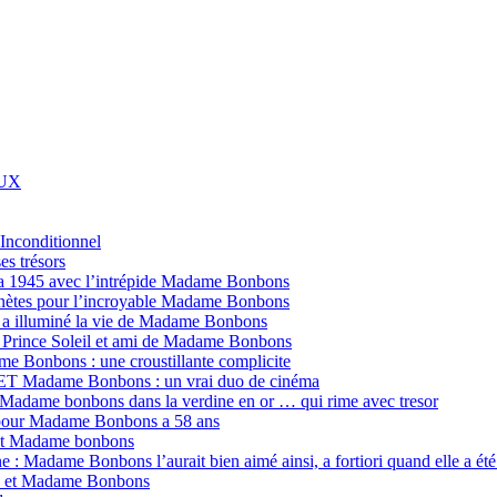
AUX
nconditionnel
es trésors
a 1945 avec l’intrépide Madame Bonbons
anètes pour l’incroyable Madame Bonbons
, a illuminé la vie de Madame Bonbons
 Prince Soleil et ami de Madame Bonbons
me Bonbons : une croustillante complicite
ET Madame Bonbons : un vrai duo de cinéma
 Madame bonbons dans la verdine en or … qui rime avec tresor
our Madame Bonbons a 58 ans
 et Madame bonbons
e : Madame Bonbons l’aurait bien aimé ainsi, a fortiori quand elle a été
ns et Madame Bonbons