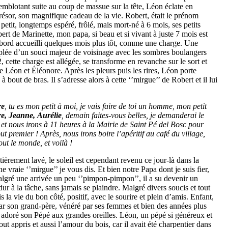
emblotant suite au coup de massue sur la tête, Léon éclate en
trésor, son magnifique cadeau de la vie. Robert, était le prénom
 petit, longtemps espéré, frôlé, mais mort-né à 6 mois, ses petits
bert de Marinette, mon papa, si beau et si vivant à juste 7 mois est
bord accueilli quelques mois plus tôt, comme une charge. Une
iplée d’un souci majeur de voisinage avec les sombres boulangers
 cette charge est allégée, se transforme en revanche sur le sort et
de Léon et Éléonore. Après les pleurs puis les rires, Léon porte
 bout de bras. Il s’adresse alors à cette ‘’mirgue’’ de Robert et il lui
re
, tu es mon petit à moi, je vais faire de toi un homme, mon petit
re,
Jeanne,
Aurélie
, demain faites-vous belles, je demanderai le
et nous irons à 11 heures à la Mairie de Saint Pé del Bosc pour
out premier
! Après, nous irons boire l’apéritif au café du village,
tout le monde, et voilà
!
tièrement lavé, le soleil est cependant revenu ce jour-là dans la
e vraie ‘’mirgue’’ je vous dis. Et bien notre Papa dont je suis fier,
algré une arrivée un peu ‘’pimpon-pimpon’’, il a su devenir un
ur à la tâche, sans jamais se plaindre. Malgré divers soucis et tout
la vie du bon côté, positif, avec le sourire et plein d’amis. Enfant,
r son grand-père, vénéré par ses femmes et bien des années plus
ait adoré son Pépé aux grandes oreilles. Léon, un pépé si généreux et
tout appris et aussi l’amour du bois, car il avait été charpentier dans