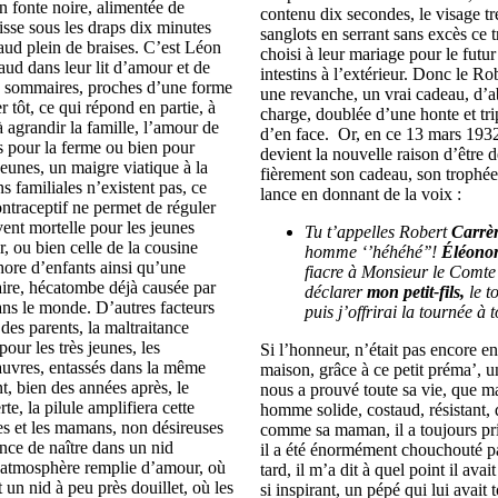
en fonte noire, alimentée de
contenu dix secondes, le visage tr
isse sous les draps dix minutes
sanglots en serrant sans excès ce 
haud plein de braises. C’est Léon
choisi à leur mariage pour le futur
haud dans leur lit d’amour et de
intestins à l’extérieur. Donc le Ro
rès sommaires, proches d’une forme
une revanche, un vrai cadeau, d’a
 tôt, ce qui répond en partie, à
charge, doublée d’une honte et tr
 agrandir la famille, l’amour de
d’en face. Or, en ce 13 mars 1932,
ns pour la ferme ou bien pour
devient la nouvelle raison d’être 
jeunes, un maigre viatique à la
fièrement son cadeau, son trophée à
ons familiales n’existent pas, ce
lance en donnant de la voix :
ntraceptif ne permet de réguler
vent mortelle pour les jeunes
Tu t’appelles Robert
Carrè
er, ou bien celle de la cousine
homme ‘’héhéhé’’
!
Éléono
hore d’enfants ainsi qu’une
fiacre à Monsieur le Comte 
taire, hécatombe déjà causée par
déclarer
mon petit-fils,
le t
ans le monde. D’autres facteurs
puis j’offrirai la tournée à 
 des parents, la maltraitance
 pour les très jeunes, les
Si l’honneur, n’était pas encore en
pauvres, entassés dans la même
maison, grâce à ce petit préma’, un
, bien des années après, le
nous a prouvé toute sa vie, que m
te, la pilule amplifiera cette
homme solide, costaud, résistant, d
mes et les mamans, non désireuses
comme sa maman, il a toujours pris 
ance de naître dans un nid
il a été énormément chouchouté pa
e atmosphère remplie d’amour, où
tard, il m’a dit à quel point il av
 un nid à peu près douillet, où les
si inspirant, un pépé qui lui avait 