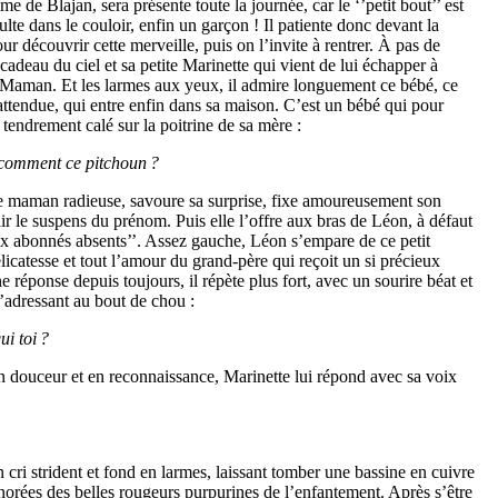
 de Blajan, sera présente toute la journée, car le ‘’petit bout’’ est
te dans le couloir, enfin un garçon ! Il patiente donc devant la
r découvrir cette merveille, puis on l’invite à rentrer. À pas de
cadeau du ciel et sa petite Marinette qui vient de lui échapper à
de Maman. Et les larmes aux yeux, il admire longuement ce bébé, ce
 attendue, qui entre enfin dans sa maison. C’est un bébé qui pour
 tendrement calé sur la poitrine de sa mère :
s comment ce pitchoun
?
le maman radieuse, savoure sa surprise, fixe amoureusement son
r le suspens du prénom. Puis elle l’offre aux bras de Léon, à défaut
ux abonnés absents’’. Assez gauche, Léon s’empare de ce petit
licatesse et tout l’amour du grand-père qui reçoit un si précieux
 réponse depuis toujours, il répète plus fort, avec un sourire béat et
 s’adressant au bout de chou :
ui toi
?
en douceur et en reconnaissance, Marinette lui répond avec sa voix
 cri strident et fond en larmes, laissant tomber une bassine en cuivre
norées des belles rougeurs purpurines de l’enfantement. Après s’être