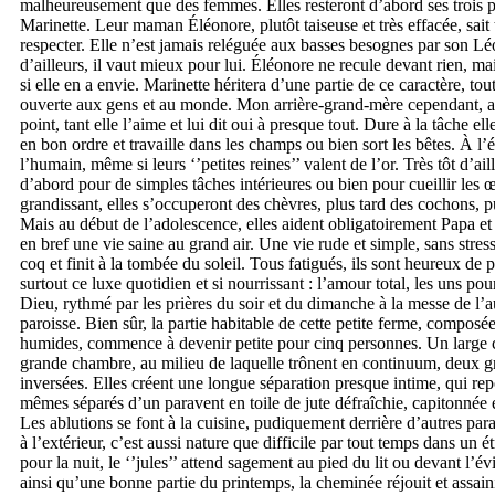
malheureusement que des femmes. Elles resteront d’abord ses trois pe
Marinette. Leur maman Éléonore, plutôt taiseuse et très effacée, sait t
respecter. Elle n’est jamais reléguée aux basses besognes par son Léo
d’ailleurs, il vaut mieux pour lui. Éléonore ne recule devant rien, ma
si elle en a envie. Marinette héritera d’une partie de ce caractère, tou
ouverte aux gens et au monde. Mon arrière-grand-mère cependant,
point, tant elle l’aime et lui dit oui à presque tout. Dure à la tâche e
en bon ordre et travaille dans les champs ou bien sort les bêtes. À l’ép
l’humain, même si leurs ‘’petites reines’’ valent de l’or. Très tôt d’aill
d’abord pour de simples tâches intérieures ou bien pour cueillir les œ
grandissant, elles s’occuperont des chèvres, plus tard des cochons, p
Mais au début de l’adolescence, elles aident obligatoirement Papa 
en bref une vie saine au grand air. Une vie rude et simple, sans stres
coq et finit à la tombée du soleil. Tous fatigués, ils sont heureux de p
surtout ce luxe quotidien et si nourrissant : l’amour total, les uns po
Dieu, rythmé par les prières du soir et du dimanche à la messe de l’a
paroisse. Bien sûr, la partie habitable de cette petite ferme, compos
humides, commence à devenir petite pour cinq personnes. Un large co
grande chambre, au milieu de laquelle trônent en continuum, deux 
inversées. Elles créent une longue séparation presque intime, qui repo
mêmes séparés d’un paravent en toile de jute défraîchie, capitonnée 
Les ablutions se font à la cuisine, pudiquement derrière d’autres par
à l’extérieur, c’est aussi nature que difficile par tout temps dans un 
pour la nuit, le ‘’jules’’ attend sagement au pied du lit ou devant l’év
ainsi qu’une bonne partie du printemps, la cheminée réjouit et assain