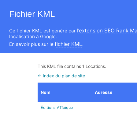
Fichier KML
l’extension SEO Rank M
Ce fichier KML est généré par
localisation à Google.
fichier KML
En savoir plus sur le
.
This KML file contains 1 Locations.
← Index du plan de site
Nom
Adresse
Éditions ATîpïque